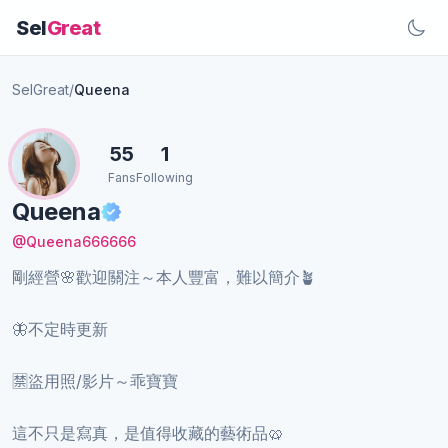
Sel
Great
SelGreat
/
Queena
55
1
Fans
Following
Queena
@Queena666666
剛經營🌸歡迎關注～本人豐富，難以簡介🪴
🦋不定時更新
🈲盜用照/影片～乖寶寶
這不只是寫真，是值得收藏的藝術品🥨