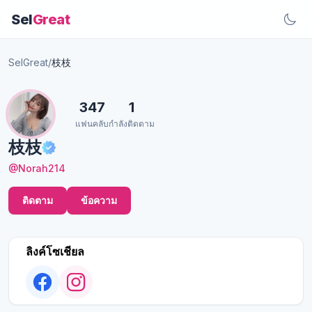
Sel
Great
SelGreat
/
枝枝
347
1
แฟนคลับ
กำลังติดตาม
枝枝
@Norah214
ติดตาม
ข้อความ
ลิงค์โซเชียล