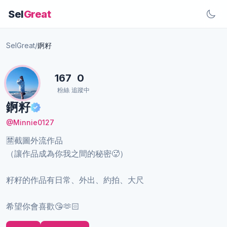
Sel
Great
SelGreat
/
錒籽
167
0
粉絲
追蹤中
錒籽
@Minnie0127
🈲️截圖外流作品
（讓作品成為你我之間的秘密🥵）
籽籽的作品有日常、外出、約拍、大尺
希望你會喜歡😘🫶🏻