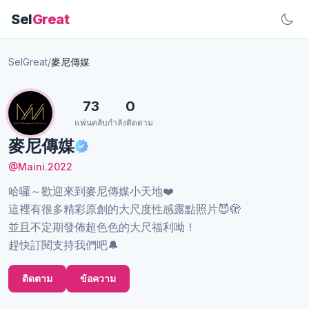
Sel
Great
SelGreat
/
麥尼傳媒
73
0
แฟนคลับ
กำลังติดตาม
麥尼傳媒
@Maini.2022
哈囉～歡迎來到麥尼傳媒小天地❤️
這裡有很多精彩原創的大尺度性感露點照片😈🫣
並且不定期發佈超色色的大尺福利呦！
趕快訂閱支持我們吧🔔
ติดตาม
ข้อความ