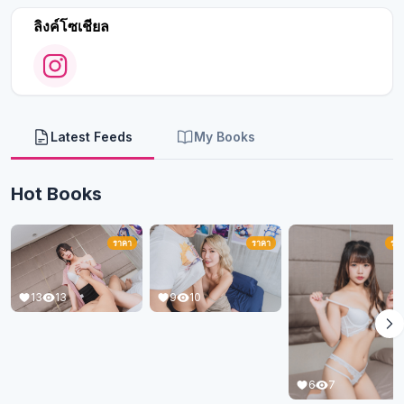
ลิงค์โซเชียล
Latest Feeds
My Books
Hot Books
ราคา
ราคา
รา
13
13
9
10
6
7