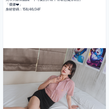
「優娜❤️」
身材密碼：158/46/34F