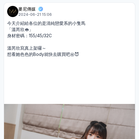
麥尼傳媒
2024-06-21 15:06
今天介紹給各位的是清純戀愛系的小隻馬
「溫芮欣👄」
身材密碼：155/45/32C
溫芮欣寫真上架囉～
想看她色色的Body就快去購買吧㊙️😈