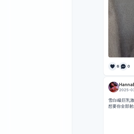
6
0
Hanna
2025-03
雪白i級巨乳激
想要你全部射給