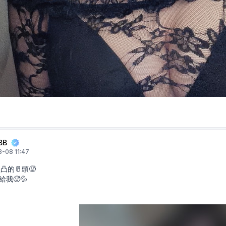
BB
-08 11:47
凸的🥛頭🥵
我🥵💦