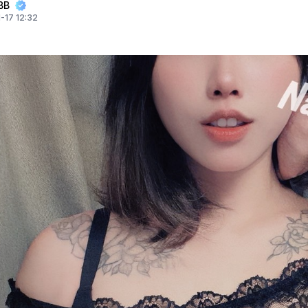
BB
-17 12:32