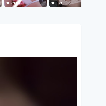
102
9
122
14
99