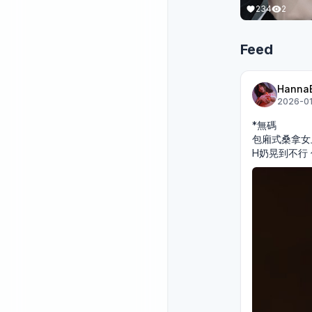
234
2
Feed
Hanna
2026-01
*無碼
包廂式桑拿女上
H奶晃到不行 