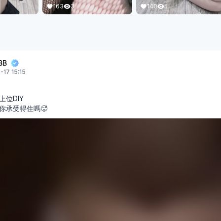
163
3
140
5
BB
-17 15:15
位DIY
你承受得住嗎🥵