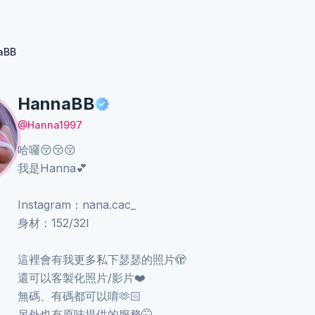
aBB
HannaBB
@Hanna1997
哈囉😚😚😚
我是Hanna💕
Instagram：nana.cac_
身材：152/32I
這裡會有我更多私下瑟瑟的照片🫣
還可以客製化照片/影片❤️
無碼、有碼都可以唷🫶🏻
另外也有原味提供的服務🤫