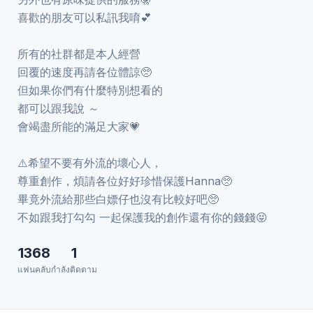
喜歡的朋友可以私訊我唷💕
所有的社群都是本人經營
回覆的速度再請各位體諒🥺
但如果你們有什麼特別想看的
都可以跟我說 ～
會竭盡所能的滿足大家💗
⚠️希望不要有外流的壞心人，
尊重創作，煩請各位好好珍惜保護Hanna🥺
畢竟外流給那些白嫖仔也沒有比較好吧🥺
不如跟我打勾勾 一起保護我的創作還有你的錢錢😝
1368
1
แฟนคลับ
กำลังติดตาม