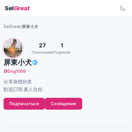
Sel
Great
SelGreat
/
屏東小犬
27
1
Поклонники
Подписки
屏東小犬
@Dog1069
分享身體的美
歡迎訂閱.素人自拍
Подписаться
Сообщение