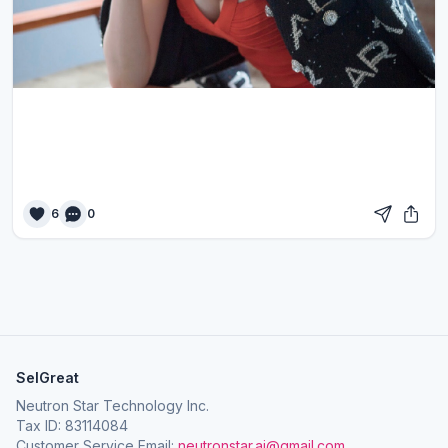
6
0
SelGreat
Neutron Star Technology Inc.
Tax ID: 83114084
Customer Service Email:
neutronstar.ai@gmail.com