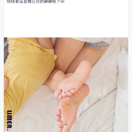
猜猜看這是幾公分的腳腳呢？🤣