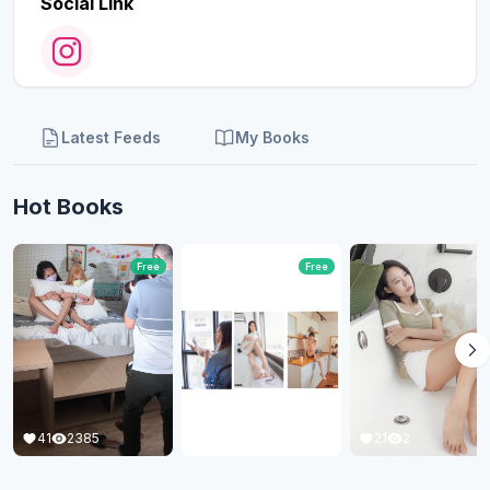
Social Link
Latest Feeds
My Books
Hot Books
Free
Free
21
2
41
2385
23
653