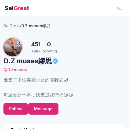
Sel
Great
SelGreat
/
D.Z muses繆思
451
0
Fans
Following
D.Z muses繆思
@D.Zmuses
匯集了多位美麗少女的腳腳🦶🦶
每週更新一本，快來追我們吧😍😍
Follow
Message