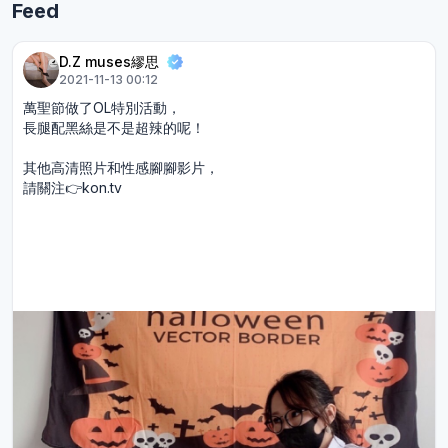
Feed
D.Z muses繆思
2021-11-13 00:12
萬聖節做了OL特別活動，
長腿配黑絲是不是超辣的呢！
其他高清照片和性感腳腳影片，
請關注👉kon.tv