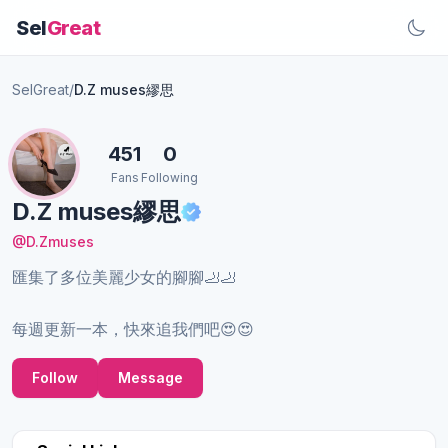
Sel
Great
SelGreat
/
D.Z muses繆思
451
0
Fans
Following
D.Z muses繆思
@D.Zmuses
匯集了多位美麗少女的腳腳🦶🦶
每週更新一本，快來追我們吧😍😍
Follow
Message