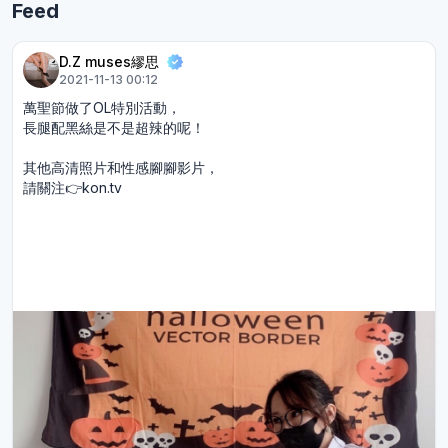
Feed
D.Z muses繆思
2021-11-13 00:12
萬聖節做了OL特別活動，
長腿配黑絲是不是超辣的呢！
其他高清照片和性感腳腳影片，
請關注👉kon.tv