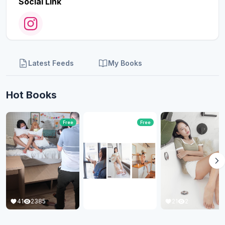
Social Link
Latest Feeds
My Books
Hot Books
Free
Free
21
2
41
2385
23
653