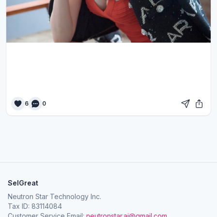
6
0
SelGreat
Neutron Star Technology Inc.
Tax ID: 83114084
Customer Service Email:
neutronstar.ai@gmail.com