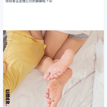
猜猜看這是幾公分的腳腳呢？🤣