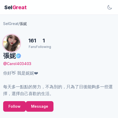
Sel
Great
SelGreat
/
張妮
161
1
Fans
Following
張妮
@Carol403403
你好👋 我是妮妮❤️
每天多一點點的努力，不為別的，只為了日後能夠多一些選
擇，選擇自己喜歡的生活。
Follow
Message