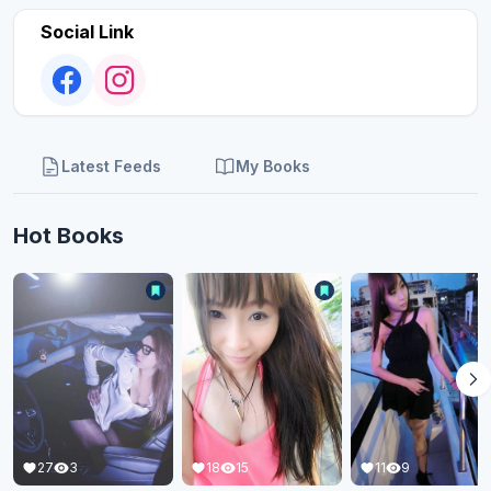
Social Link
Latest Feeds
My Books
Hot Books
27
3
18
15
11
9