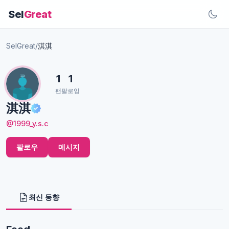
Sel
Great
SelGreat
/
淇淇
1
1
팬
팔로잉
淇淇
@1999_y.s.c
팔로우
메시지
최신 동향