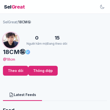
Sel
Great
SelGreat
/
18CM🤪
0
15
Người hâm mộ
Đang theo dõi
18CM🤪
@18cm
Theo dõi
Thông điệp
Latest Feeds