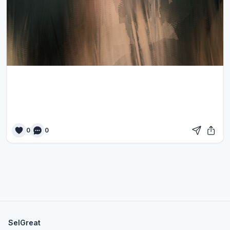
0
0
SelGreat