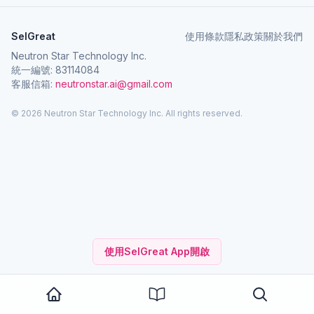
SelGreat
使用條款
隱私政策
關於我們
Neutron Star Technology Inc.
統一編號: 83114084
客服信箱:
neutronstar.ai@gmail.com
© 2026 Neutron Star Technology Inc. All rights reserved.
使用SelGreat App開啟