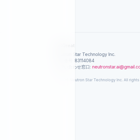
SelGreat
Neutron Star Technology Inc.
統一番号: 83114084
お問い合わせ窓口:
neutronstar.ai@gmail.
© 2026 Neutron Star Technology Inc. All rights