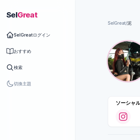
Sel
Great
SelGreat
/
泥
SelGreatログイン
おすすめ
検索
切換主題
ソーシャ