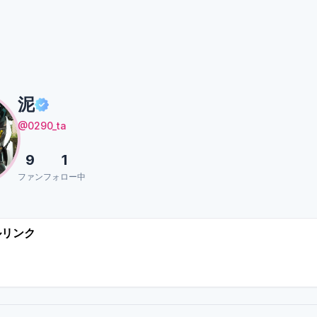
泥
@0290_ta
9
1
ファン
フォロー中
ルリンク