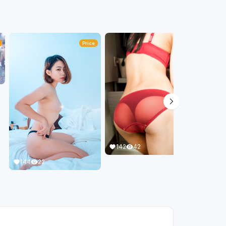
127
Price
142
42
144
22