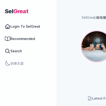
Sel
Great
SelGreat
/
蘇格
Login To SelGreat
Recommended
Search
切換主題
Latest 